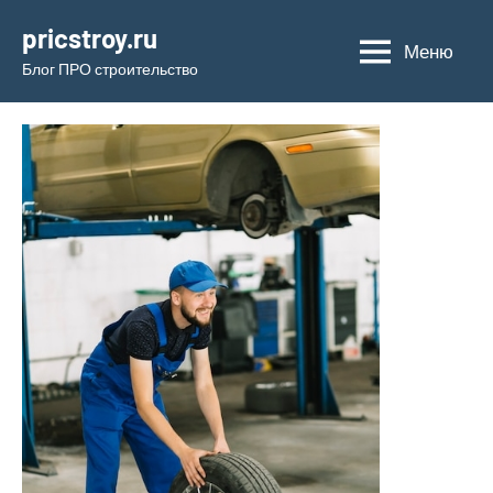
Перейти
pricstroy.ru
к
Меню
Блог ПРО строительство
содержимому