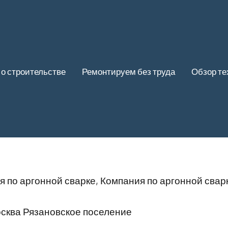
 о строительстве
Ремонтируем без труда
Обзор те
 по аргонной сварке, Компания по аргонной свар
сква Рязановское поселение