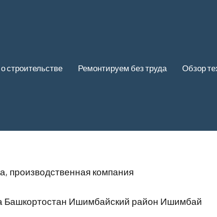
 о строительстве
Ремонтируем без труда
Обзор те
а, производственная компания
ка Башкортостан Ишимбайский район Ишимбай