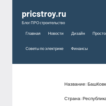
Перейти
к
pricstroy.ru
содержимому
Блог ПРО строительство
Главная
Новости
Дизайн
Просто
Советы по электрике
Финансы
Название: БашКовк
Страна: Республи