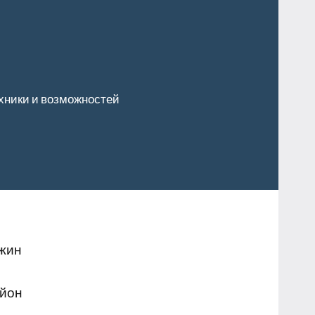
хники и возможностей
ажин
айон