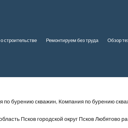
 о строительстве
Ремонтируем без труда
Обзор те
я по бурению скважин, Компания по бурению скв
область Псков городской округ Псков Любятово р