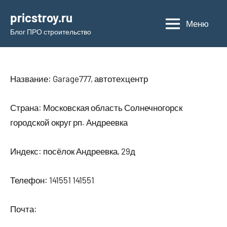
Перейти
pricstroy.ru
к
Меню
Блог ПРО строительство
содержимому
Название: Garage777, автотехцентр
Страна: Московская область Солнечногорск
городской округ рп. Андреевка
Индекс: посёлок Андреевка, 29д
Телефон: 141551 141551
Почта: