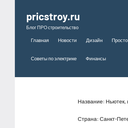
Перейти
к
pricstroy.ru
содержимому
Блог ПРО строительство
Главная
Новости
Дизайн
Просто
Советы по электрике
Финансы
Название: Ньютек,
Страна: Санкт-Пет