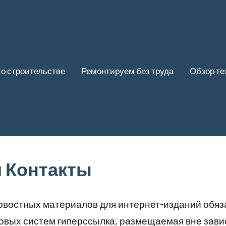
 о строительстве
Ремонтируем без труда
Обзор те
и Контакты
овостных материалов для интернет-изданий обяз
ковых систем гиперссылка, размещаемая вне зави