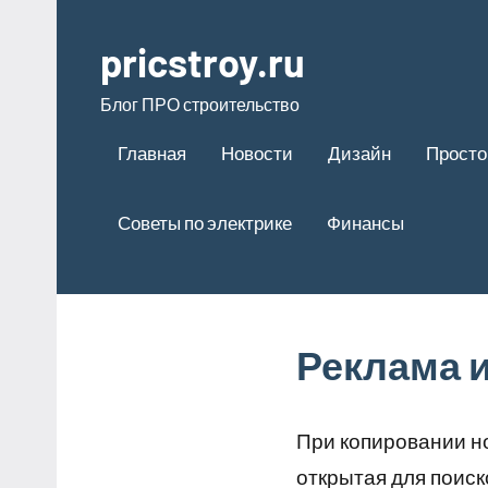
Перейти
к
pricstroy.ru
содержимому
Блог ПРО строительство
Главная
Новости
Дизайн
Просто
Советы по электрике
Финансы
Реклама 
При копировании н
открытая для поис