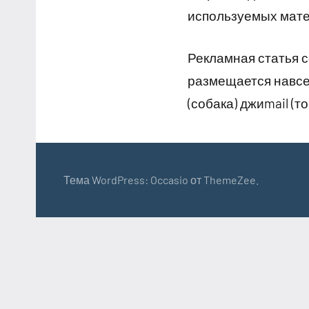
используемых матер
Рекламная статья с
размещается навсег
(собака) джиmail (т
Тема WordPress: Occasio от ThemeZee.