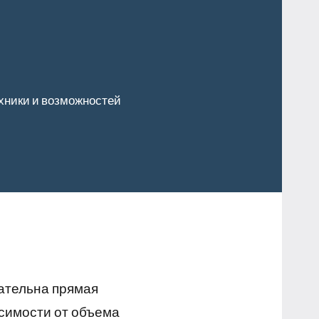
хники и возможностей
ательна прямая
симости от объема