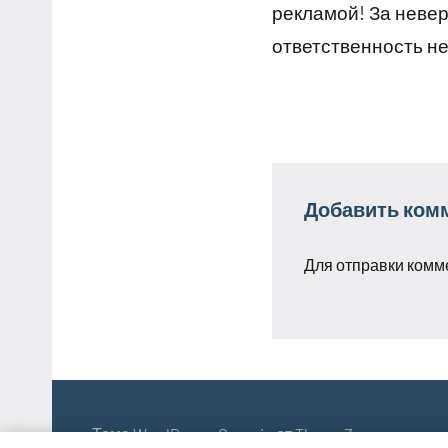
рекламой! За неве
ответственность не
Добавить ком
Для отправки комм
Тема WordPress: Occasio от ThemeZee.