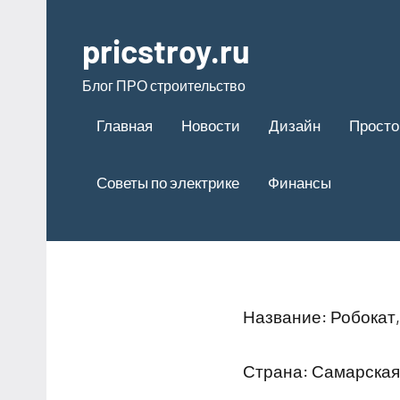
Перейти
к
pricstroy.ru
содержимому
Блог ПРО строительство
Главная
Новости
Дизайн
Просто
Советы по электрике
Финансы
Название: Робокат
Страна: Самарска