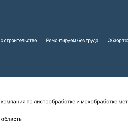
 о строительстве
Ремонтируем без труда
Обзор те
, компания по листообработке и мехобработке ме
я область