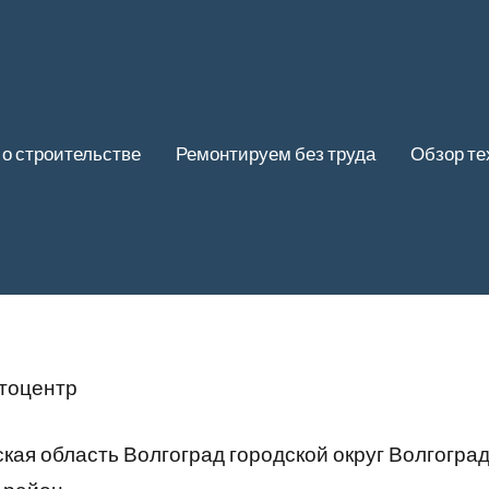
 о строительстве
Ремонтируем без труда
Обзор те
втоцентр
кая область Волгоград городской округ Волгогра