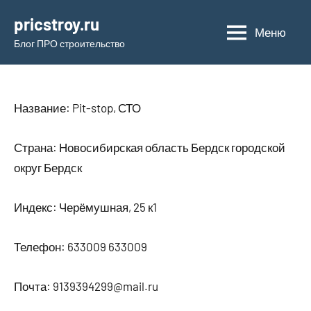
Перейти
pricstroy.ru
к
Меню
Блог ПРО строительство
содержимому
Название: Pit-stop, СТО
Страна: Новосибирская область Бердск городской
округ Бердск
Индекс: Черёмушная, 25 к1
Телефон: 633009 633009
Почта: 9139394299@mail.ru