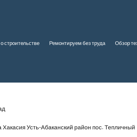
 о строительстве
Ремонтируем без труда
Обзор те
ад
а Хакасия Усть-Абаканский район пос. Тепличный