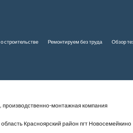
 о строительстве
Ремонтируем без труда
Обзор те
, производственно-монтажная компания
 область Красноярский район пгт Новосемейкино