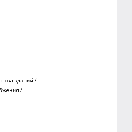
ства зданий /
бжения /