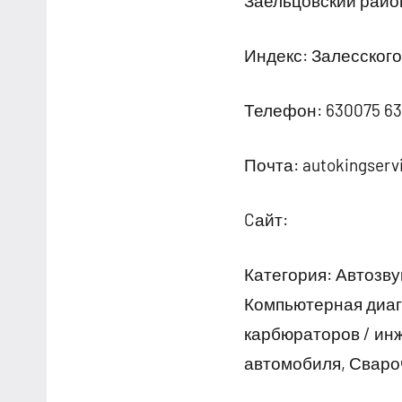
Заельцовский райо
Индекс: Залесского,
Телефон: 630075 6
Почта: autokingserv
Cайт:
Категория: Автозву
Компьютерная диаг
карбюраторов / инж
автомобиля, Сваро