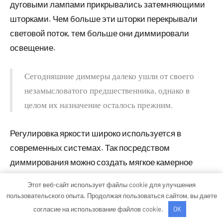
дуговыми лампами прикрывались затемняющими
шторками. Чем больше эти шторки перекрывали
световой поток, тем больше они диммировали
освещение.
Сегодняшние диммеры далеко ушли от своего
незамысловатого предшественника, однако в
целом их назначение осталось прежним.
Регулировка яркости широко используется в
современных системах. Так посредством
диммирования можно создать мягкое камерное
освещение в гостиной или спальне, быстро сменить
Этот веб-сайт использует файлы cookie для улучшения
атмосферу в кафе или ресторане, усилить
пользовательского опыта. Продолжая пользоваться сайтом, вы даете
визуальные «магниты» в ритейле.
согласие на использование файлов cookie.
OK