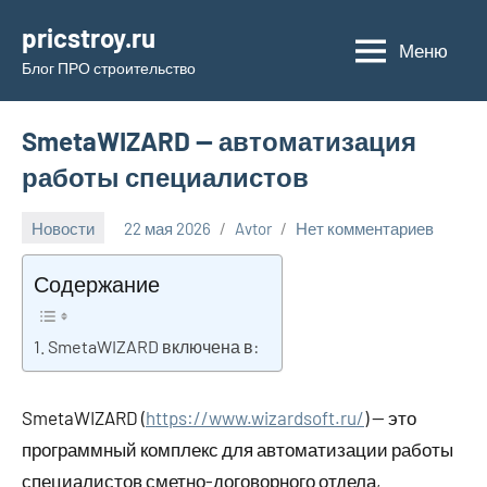
Перейти
pricstroy.ru
к
Меню
Блог ПРО строительство
содержимому
SmetaWIZARD — автоматизация
работы специалистов
Новости
22 мая 2026
Avtor
Нет комментариев
Содержание
SmetaWIZARD включена в:
SmetaWIZARD (
https://www.wizardsoft.ru/
) — это
программный комплекс для автоматизации работы
специалистов сметно-договорного отдела,