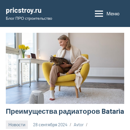
Перейти
pricstroy.ru
к
Меню
Блог ПРО строительство
содержимому
Преимущества радиаторов Batarìa
Новости
28 сентября 2024
Avtor