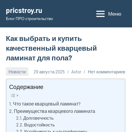
Перейти
pricstroy.ru
к
Меню
Блог ПРО строительство
содержимому
Как выбрать и купить
качественный кварцевый
ламинат для пола?
Новости
29 августа 2025
Avtor
Нет комментариев
Содержание
Что такое кварцевый ламинат?
Преимущества кварцевого ламината
Долговечность
Водостойкость
Устойчивость к ультрафиолету