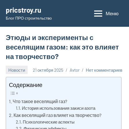
Перейти
pricstroy.ru
к
Меню
Блог ПРО строительство
содержимому
Этюды и эксперименты с
веселящим газом: как это влияет
на творчество?
Новости
21 октября 2025
Avtor
Нет комментариев
Содержание
Что такое веселящий газ?
История использования закиси азота
Как веселящий газ влияет на творчество?
Психологические аспекты
Физические эффекты